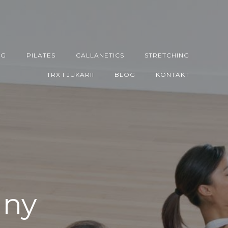
NG
PILATES
CALLANETICS
STRETCHING
TRX I JUKARII
BLOG
KONTAKT
lny