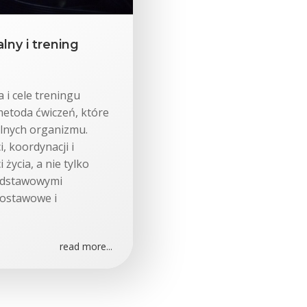
lny i trening
a i cele treningu
metoda ćwiczeń, które
alnych organizmu.
, koordynacji i
 życia, a nie tylko
Podstawowymi
lostawowe i
read more...