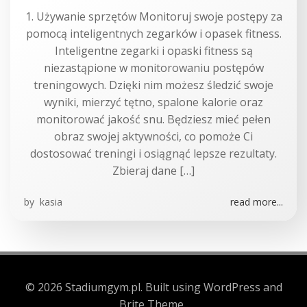
1. Używanie sprzętów Monitoruj swoje postępy za
pomocą inteligentnych zegarków i opasek fitness.
Inteligentne zegarki i opaski fitness są
niezastąpione w monitorowaniu postępów
treningowych. Dzięki nim możesz śledzić swoje
wyniki, mierzyć tętno, spalone kalorie oraz
monitorować jakość snu. Będziesz mieć pełen
obraz swojej aktywności, co pomoże Ci
dostosować treningi i osiągnąć lepsze rezultaty.
Zbieraj dane […]
by
kasia
read more...
© 2026 Stadiumgym.pl. Built using WordPress and
Brite Theme .